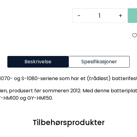
-
+
Beskrivelse
Spesifikasjoner
1070- og S-1080-seriene som har et (trådløst) batterifes
serien, produsert før sommeren 2012. Med denne batterip
Y-HM100 og GY-HM150.
Tilbehørsprodukter