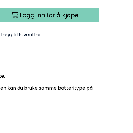
Logg inn for å kjøpe
Legg til favoritter
te.
laten kan du bruke samme batteritype på