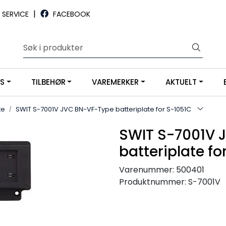
|
SERVICE
FACEBOOK
YS
TILBEHØR
VAREMERKER
AKTUELT
te
SWIT S-7001V JVC BN-VF-Type batteriplate for S-1051C
SWIT S-7001V 
batteriplate fo
Varenummer:
500401
Produktnummer:
S-7001V