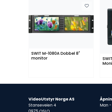
SWIT M-1080A Dobbel 8"
monitor
SWIT
Moni
VideoUtstyr Norge AS
Åpnin
Stanseveien 4
Man - 
0975 OSLO