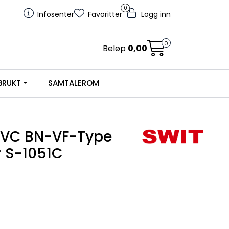
0
Infosenter
Favoritter
Logg inn
0
Beløp
0,00
BRUKT
SAMTALEROM
JVC BN-VF-Type
r S-1051C