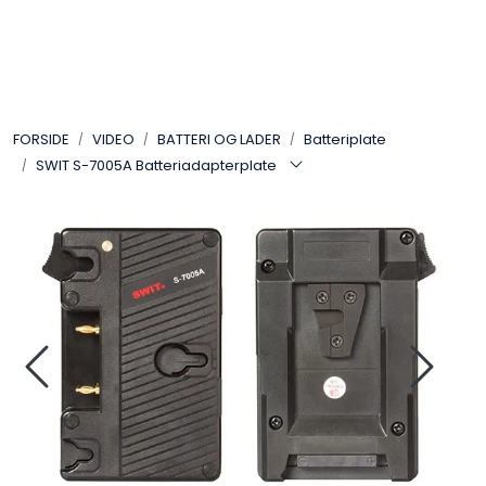
Skip to main content
VIDEO
FORSIDE
VIDEO
BATTERI OG LADER
Batteriplate
LYD
SWIT S-7005A Batteriadapterplate
LYS
TILBEHØR
VAREMERKER
AKTUELT
BRUKT