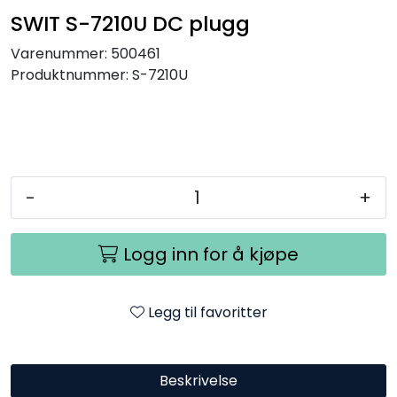
SAMTALEROM
SWIT S-7210U DC plugg
Varenummer:
500461
Produktnummer:
S-7210U
-
+
Logg inn for å kjøpe
Legg til favoritter
Beskrivelse