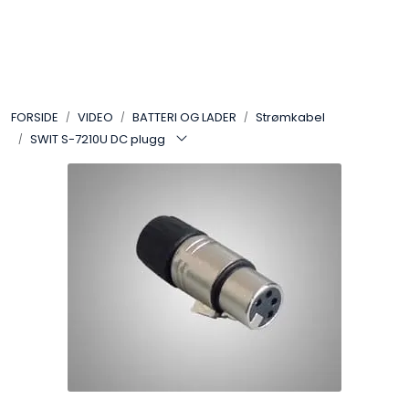
Skip to main content
VIDEO
FORSIDE
VIDEO
BATTERI OG LADER
Strømkabel
LYD
SWIT S-7210U DC plugg
LYS
TILBEHØR
VAREMERKER
AKTUELT
BRUKT