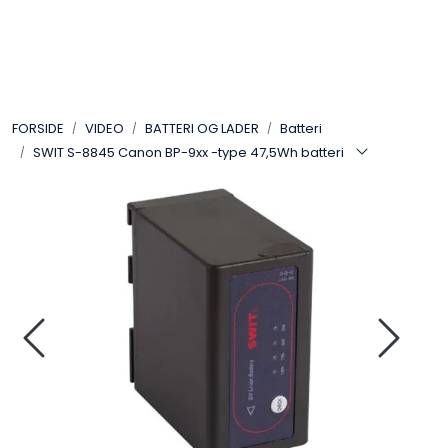
Skip to main content
VIDEO
FORSIDE
VIDEO
BATTERI OG LADER
Batteri
LYD
SWIT S-8845 Canon BP-9xx -type 47,5Wh batteri
LYS
TILBEHØR
VAREMERKER
AKTUELT
BRUKT