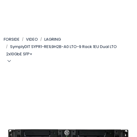
Skip to main content
VIDEO
FORSIDE
VIDEO
LAGRING
LYD
SymplyDIT SYPR1-RE1L9H2B-A0 LTO-9 Rack 1EU Dual LTO
2x10GbE SFP+
LYS
TILBEHØR
VAREMERKER
AKTUELT
BRUKT