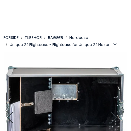
Skip to main content
VIDEO
FORSIDE
TILBEHØR
BAGGER
Hardcase
LYD
Unique 2.1 Flightcase - Flightcase for Unique 2.1 Hazer
LYS
TILBEHØR
VAREMERKER
AKTUELT
BRUKT