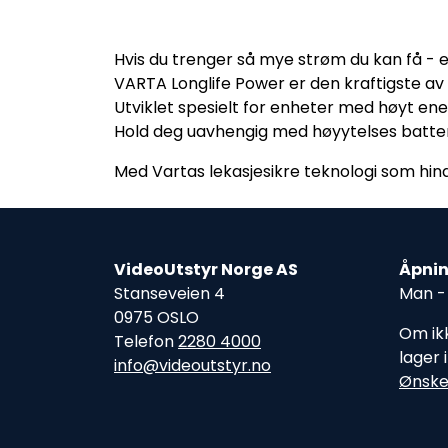
Hvis du trenger så mye strøm du kan få - e
VARTA Longlife Power er den kraftigste av 
Utviklet spesielt for enheter med høyt ene
Hold deg uavhengig med høyytelses batte
Med Vartas lekasjesikre teknologi som hindr
VideoUtstyr Norge AS
Åpnin
Stanseveien 4
Man - 
0975 OSLO
Om ikk
Telefon
2280 4000
lager 
info@videoutstyr.no
Ønske