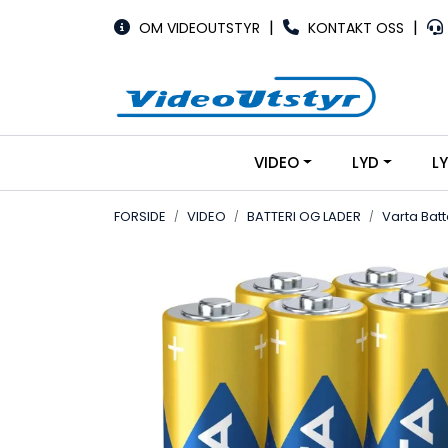
Skip to main content
|
|
OM VIDEOUTSTYR
KONTAKT OSS
VIDEO
LYD
L
FORSIDE
VIDEO
BATTERI OG LADER
Varta Batt