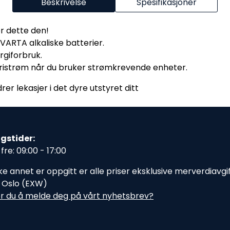
Beskrivelse
Spesifikasjoner
r dette den!
VARTA alkaliske batterier.
rgiforbruk.
ristrøm når du bruker strømkrevende enheter.
er lekasjer i det dyre utstyret ditt
gstider:
fre: 09:00 - 17:00
e annet er oppgitt er alle priser eksklusive merverdiavgift,
i Oslo (EXW)
r du å melde deg på vårt nyhetsbrev?