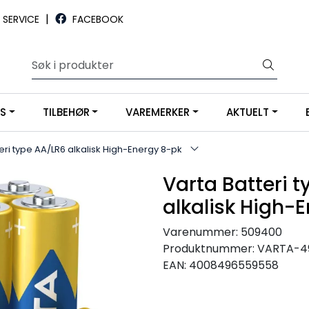
|
SERVICE
FACEBOOK
YS
TILBEHØR
VAREMERKER
AKTUELT
eri type AA/LR6 alkalisk High-Energy 8-pk
Varta Batteri 
alkalisk High-
Varenummer:
509400
Produktnummer:
VARTA-4
EAN:
4008496559558