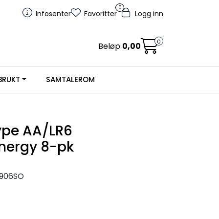
0
Infosenter
Favoritter
Logg inn
0
Beløp
0,00
BRUKT
SAMTALEROM
type AA/LR6
Energy 8-pk
906SO