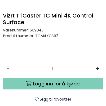
SAMTALEROM
Vizrt TriCaster TC Mini 4K Control
Surface
Varenummer:
509043
Produktnummer:
TCM4KCSR2
-
+
Logg inn for å kjøpe
Legg til favoritter