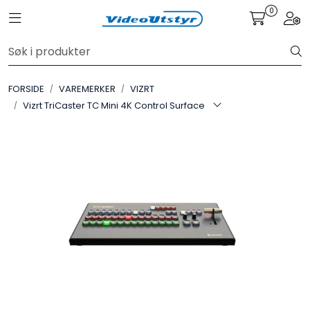
Skip to main content
0
Toggle navigation
Togg
VIDEO
FORSIDE
VAREMERKER
VIZRT
LYD
Vizrt TriCaster TC Mini 4K Control Surface
LYS
TILBEHØR
VAREMERKER
AKTUELT
BRUKT