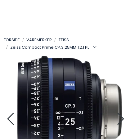
Skip to main content
VIDEO
FORSIDE
VAREMERKER
ZEISS
LYD
Zeiss Compact Prime CP.3 25MM T2.1 PL
LYS
TILBEHØR
VAREMERKER
AKTUELT
BRUKT