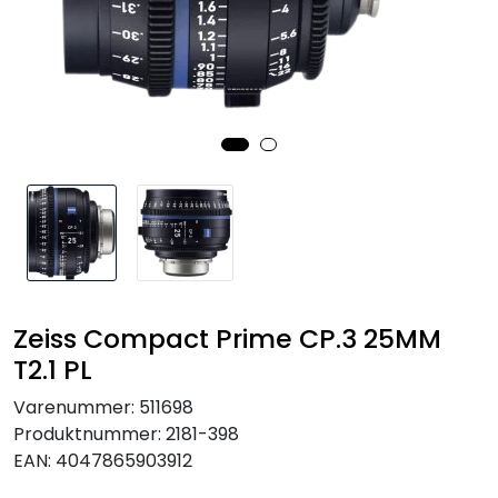
SAMTALEROM
Zeiss Compact Prime CP.3 25MM
T2.1 PL
Varenummer:
511698
Produktnummer:
2181-398
EAN:
4047865903912