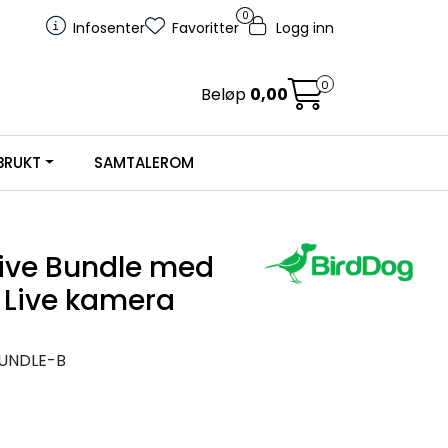
0
Infosenter
Favoritter
Logg inn
0
Beløp
0,00
BRUKT
SAMTALEROM
Live Bundle med
i Live kamera
UNDLE-B