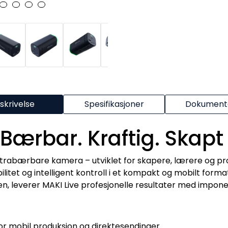
skrivelse
Spesifikasjoner
Dokumenta
 Bærbar. Kraftig. Skapt
ltrabærbare kamera – utviklet for skapere, lærere og pr
bilitet og intelligent kontroll i et kompakt og mobilt form
lten, leverer MAKI Live profesjonelle resultater med impo
r mobil produksjon og direktesendinger.