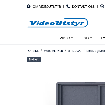
Skip to main content
|
|
OM VIDEOUTSTYR
KONTAKT OSS
VIDEO
LYD
L
FORSIDE
VAREMERKER
BIRDDOG
BirdDog MAK
Nyhet