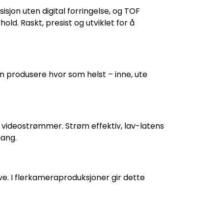
sjon uten digital forringelse, og TOF
old. Raskt, presist og utviklet for å
kan produsere hvor som helst – inne, ute
e videostrømmer. Strøm effektiv, lav-latens
gang.
ive. I flerkameraproduksjoner gir dette