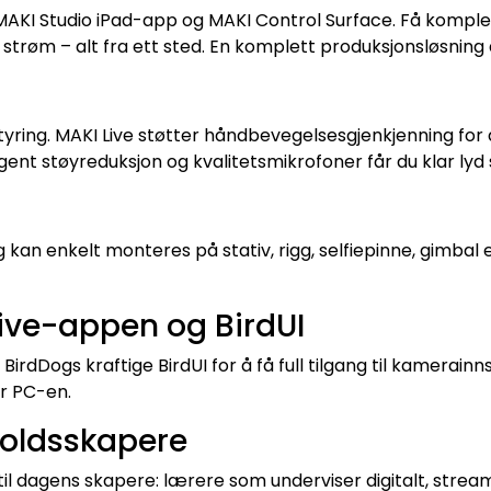
I Studio iPad-app og MAKI Control Surface. Få komplett 
g strøm – alt fra ett sted. En komplett produksjonsløsning du
ring. MAKI Live støtter håndbevegelsesgjenkjenning for 
igent støyreduksjon og kvalitetsmikrofoner får du klar l
kan enkelt monteres på stativ, rigg, selfiepinne, gimbal
Live-appen og BirdUI
BirdDogs kraftige BirdUI for å få full tilgang til kamerainns
er PC-en.
holdsskapere
til dagens skapere: lærere som underviser digitalt, stre