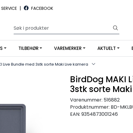
|
SERVICE
FACEBOOK
YS
TILBEHØR
VAREMERKER
AKTUELT
I Live Bundle med 3stk sorte Maki Live kamera
BirdDog MAKI 
3stk sorte Mak
Varenummer:
516882
Produktnummer:
BD-MKLB
EAN:
9354873001246