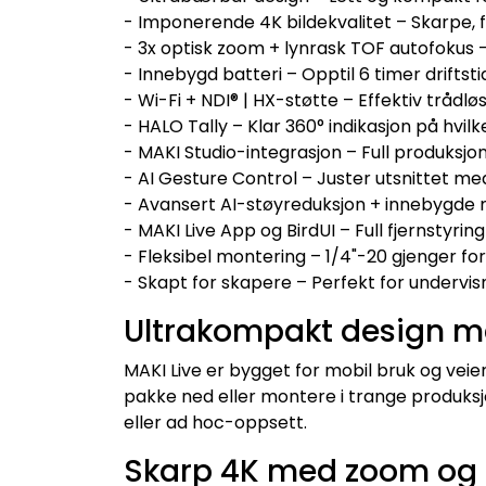
- Imponerende 4K bildekvalitet – Skarpe, fa
- 3x optisk zoom + lynrask TOF autofokus –
- Innebygd batteri – Opptil 6 timer driftstid
- Wi-Fi + NDI® | HX-støtte – Effektiv trådlø
- HALO Tally – Klar 360° indikasjon på hvilk
- MAKI Studio-integrasjon – Full produksjon
- AI Gesture Control – Juster utsnittet m
- Avansert AI-støyreduksjon + innebygde mi
- MAKI Live App og BirdUI – Full fjernstyrin
- Fleksibel montering – 1/4"-20 gjenger for
- Skapt for skapere – Perfekt for undervisn
Ultrakompakt design m
MAKI Live er bygget for mobil bruk og vei
pakke ned eller montere i trange produks
eller ad hoc-oppsett.
Skarp 4K med zoom og 