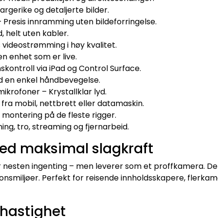
rgerike og detaljerte bilder.
 Presis innramming uten bildeforringelse.
, helt uten kabler.
s videostrømming i høy kvalitet.
en enhet som er live.
skontroll via iPad og Control Surface.
ed en enkel håndbevegelse.
krofoner – Krystallklar lyd.
g fra mobil, nettbrett eller datamaskin.
 montering på de fleste rigger.
ing, tro, streaming og fjernarbeid.
ed maksimal slagkraft
er nesten ingenting – men leverer som et proffkamera. D
jonsmiljøer. Perfekt for reisende innholdsskapere, fler
hastighet