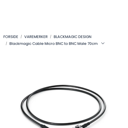
Skip to main content
VIDEO
FORSIDE
VAREMERKER
BLACKMAGIC DESIGN
LYD
Blackmagic Cable Micro BNC to BNC Male 70cm
LYS
TILBEHØR
VAREMERKER
AKTUELT
BRUKT