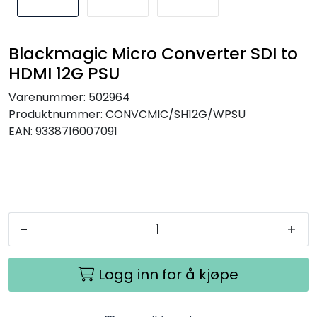
SAMTALEROM
Blackmagic Micro Converter SDI to
HDMI 12G PSU
Varenummer:
502964
Produktnummer:
CONVCMIC/SH12G/WPSU
EAN:
9338716007091
-
+
Logg inn for å kjøpe