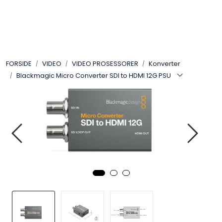
Skip to main content
VIDEO
FORSIDE
VIDEO
VIDEO PROSESSORER
Konverter
LYD
Blackmagic Micro Converter SDI to HDMI 12G PSU
LYS
TILBEHØR
VAREMERKER
AKTUELT
BRUKT