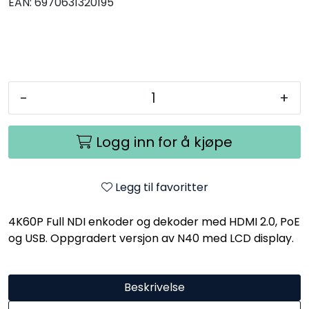
EAN:
6970631320195
-
+
Logg inn for å kjøpe
Legg til favoritter
4K60P Full NDI enkoder og dekoder med HDMI 2.0, PoE
og USB. Oppgradert versjon av N40 med LCD display.
Beskrivelse