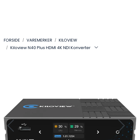
Skip to main content
VIDEO
FORSIDE
VAREMERKER
KILOVIEW
LYD
Kiloview N40 Plus HDMI 4K NDI Konverter
LYS
TILBEHØR
VAREMERKER
AKTUELT
BRUKT