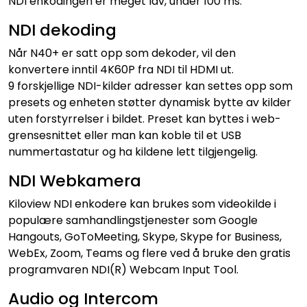
NDI enkodingen er meget lav, under 100 ms.
NDI dekoding
Når N40+ er satt opp som dekoder, vil den
konvertere inntil 4K60P fra NDI til HDMI ut.
9 forskjellige NDI-kilder adresser kan settes opp som
presets og enheten støtter dynamisk bytte av kilder
uten forstyrrelser i bildet. Preset kan byttes i web-
grensesnittet eller man kan koble til et USB
nummertastatur og ha kildene lett tilgjengelig.
NDI Webkamera
Kiloview NDI enkodere kan brukes som videokilde i
populære samhandlingstjenester som Google
Hangouts, GoToMeeting, Skype, Skype for Business,
WebEx, Zoom, Teams og flere ved å bruke den gratis
programvaren NDI(R) Webcam Input Tool.
Audio og Intercom