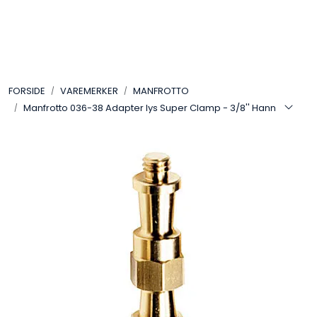
Skip to main content
VIDEO
FORSIDE
VAREMERKER
MANFROTTO
LYD
Manfrotto 036-38 Adapter lys Super Clamp - 3/8'' Hann
LYS
TILBEHØR
VAREMERKER
AKTUELT
BRUKT