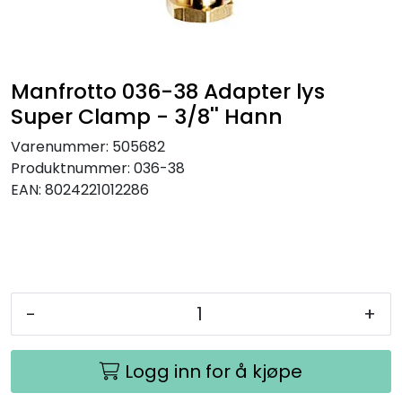
SAMTALEROM
Manfrotto 036-38 Adapter lys
Super Clamp - 3/8'' Hann
Varenummer:
505682
Produktnummer:
036-38
EAN:
8024221012286
-
+
Logg inn for å kjøpe