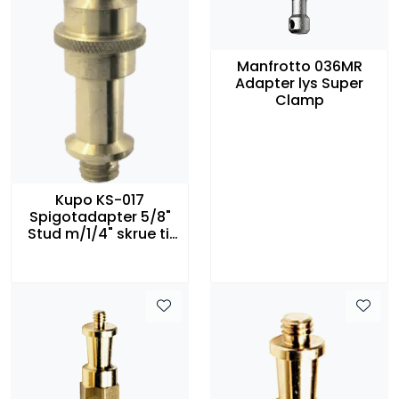
Manfrotto 036MR
Adapter lys Super
Clamp
Kupo KS-017
Spigotadapter 5/8"
Stud m/1/4" skrue til
5/8" Stud m/3/8"
skrue