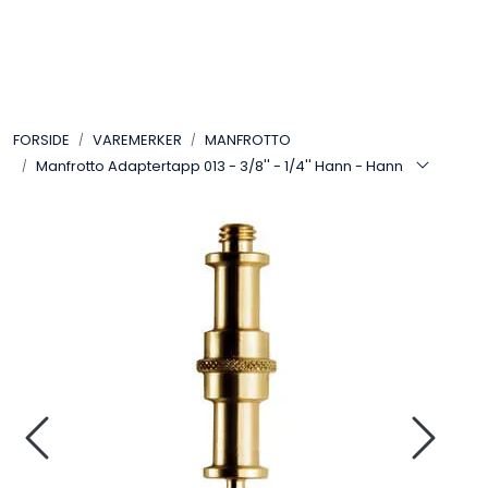
Skip to main content
VIDEO
FORSIDE
VAREMERKER
MANFROTTO
LYD
Manfrotto Adaptertapp 013 - 3/8'' - 1/4'' Hann - Hann
LYS
TILBEHØR
VAREMERKER
AKTUELT
BRUKT