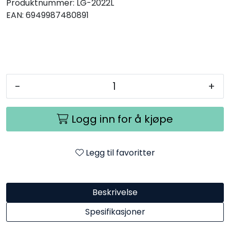
Produktnummer:
LG-2022L
EAN:
6949987480891
-
+
Logg inn for å kjøpe
Legg til favoritter
Beskrivelse
Spesifikasjoner