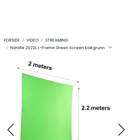
Skip to main content
VIDEO
FORSIDE
VIDEO
STREAMING
LYD
Nanlite 2022L L-Frame Green Screen bakgrunn
LYS
TILBEHØR
VAREMERKER
AKTUELT
BRUKT