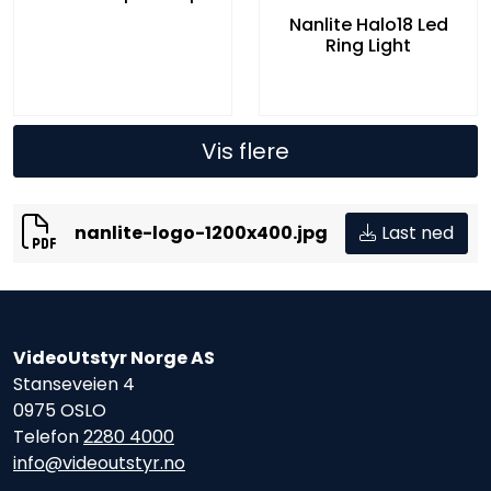
Nanlite Halo18 Led
Ring Light
Vis flere
nanlite-logo-1200x400.jpg
Last ned
VideoUtstyr Norge AS
Stanseveien 4
0975 OSLO
Telefon
2280 4000
info@videoutstyr.no