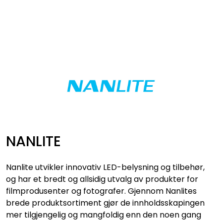
Skip to main content
VIDEO
LYD
LYS
TILBEHØR
NANLITE
VAREMERKER
Nanlite utvikler innovativ LED-belysning og tilbehør,
AKTUELT
og har et bredt og allsidig utvalg av produkter for
filmprodusenter og fotografer. Gjennom Nanlites
brede produktsortiment gjør de innholdsskapingen
BRUKT
mer tilgjengelig og mangfoldig enn den noen gang