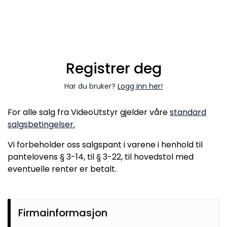
Skip to main content
VIDEO
Registrer deg
LYD
Har du bruker?
Logg inn her!
LYS
For alle salg fra VideoUtstyr gjelder våre
standard
salgsbetingelser.
TILBEHØR
Vi forbeholder oss salgspant i varene i henhold til
VAREMERKER
pantelovens § 3-14, til § 3-22, til hovedstol med
eventuelle renter er betalt.
AKTUELT
BRUKT
Firmainformasjon