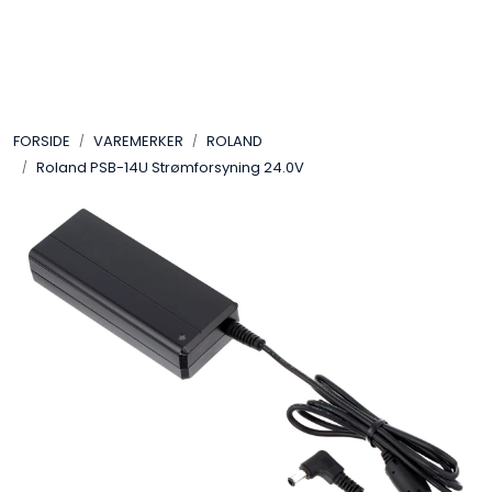
Skip to main content
VIDEO
FORSIDE
VAREMERKER
ROLAND
LYD
Roland PSB-14U Strømforsyning 24.0V
LYS
TILBEHØR
VAREMERKER
AKTUELT
BRUKT