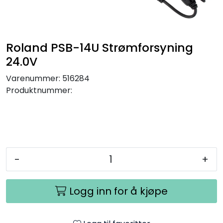
SAMTALEROM
Roland PSB-14U Strømforsyning
24.0V
Varenummer:
516284
Produktnummer:
-
+
Logg inn for å kjøpe