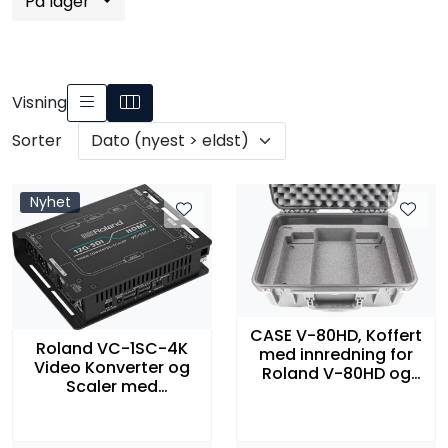
På lager
Visning
Sorter
Nyhet
CASE V-80HD, Koffert
Roland VC-1SC-4K
med innredning for
Video Konverter og
Roland V-80HD og
Scaler med
tilbehør
Appkontroll