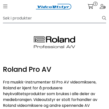
Skip to main content
0
Toggle navigation
Togg
VIDEO
LYD
LYS
TILBEHØR
Roland Pro AV
VAREMERKER
Fra musikk-instrumenter til Pro AV videomiksere,
AKTUELT
Roland er kjent for å produsere
høykvalitetsprodukter som brukes i alle deler av
mediebransjen. Videoutstyr er stolt forhandler av
BRUKT
Roland videomiksere og andre spennende AV