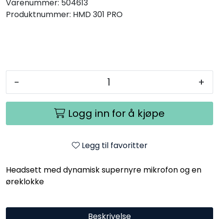
Varenummer:
504613
Produktnummer:
HMD 301 PRO
-
+
Logg inn for å kjøpe
Legg til favoritter
Headsett med dynamisk supernyre mikrofon og en
øreklokke
Beskrivelse