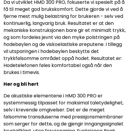
Da vi utviklet HMD 300 PRO, fokuserte vi spesielt på å
få til meget god brukskomfort. Dette gjorde vi ved å
fjerne mest mulig belastning for brukeren - selv ved
kontinuerlig, langvarig bruk. Resultatet er at den
mekaniske konstruksjonen bare gir et minimalt trykk,
og som fordeles jevnt via den myke polstringen på
hodebøylen og de viskoelastiske øreputene. I tillegg
vil utsparingen i hodebøylen beskytte det
trykkfølsomme området oppå hodet. Resultatet er:
Hodetelefonen føles komfortabel også når den
brukes i timevis.
Hør og bli hørt
De akustiske elementene i HMD 300 PRO er
systemmessig tilpasset for maksimal taletydelighet,
selv i krevende omgivelser. Det er de meget
følsomme transduserne med presisjonsmembraner
som sørger for dette, og de gjengir inngangssignalet
krystallklart, uten forvrengning. Funksjonen Peak