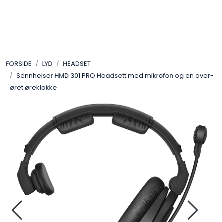
Skip to main content
VIDEO
FORSIDE
LYD
HEADSET
LYD
Sennheiser HMD 301 PRO Headsett med mikrofon og en over-
øret øreklokke
LYS
TILBEHØR
VAREMERKER
AKTUELT
BRUKT