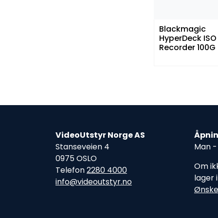
Blackmagic
HyperDeck ISO
Recorder 100G
VideoUtstyr Norge AS
Åpnin
Stanseveien 4
Man - 
0975 OSLO
Om ikk
Telefon
2280 4000
lager 
info@videoutstyr.no
Ønske