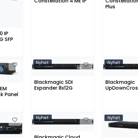
Constellation 4 ME IP
Constellation
Plus
0 IP
G SFP
Nyhet
Nyhet
Blackmagic SDI
Blackmagic
Expander 8x12G
UpDownCros
TEM
k Panel
Nyhet
Nyhet
Blackmagic Cloud