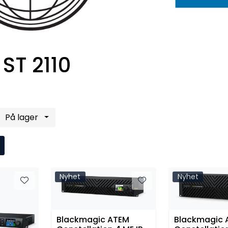
ST 2110
På lager
Nyhet
Nyhet
Blackmagic ATEM
Blackmagic 