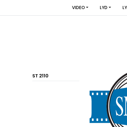
Skip to main content
|
|
VIDEO
LYD
L
OM VIDEOUTSTYR
KONTAKT OSS
ST 2110