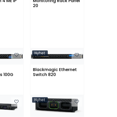
 4 ME IP
Monitoring Rack Panel
20
Nyhet
Blackmagic Ethernet
s 100G
Switch 820
Nyhet