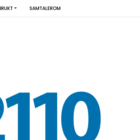
0
BRUKT
SAMTALEROM
Infosenter
Favoritter
Logg inn