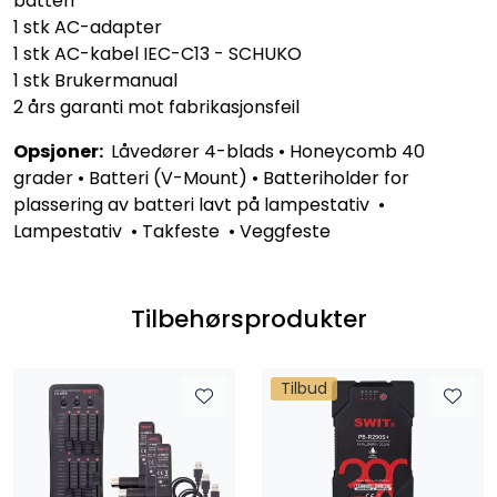
batteri
1 stk AC-adapter
1 stk AC-kabel IEC-C13 - SCHUKO
1 stk Brukermanual
2 års garanti mot fabrikasjonsfeil
Opsjoner:
Låvedører 4-blads • Honeycomb 40
grader • Batteri (V-Mount) • Batteriholder for
plassering av batteri lavt på lampestativ •
Lampestativ • Takfeste • Veggfeste
Tilbehørsprodukter
Tilbud