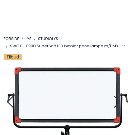
Skip to main content
VIDEO
FORSIDE
LYS
STUDIOLYS
LYD
SWIT PL-E90D SuperSoft LED bicolor panellampe m/DMX
Tilbud
LYS
TILBEHØR
VAREMERKER
AKTUELT
BRUKT