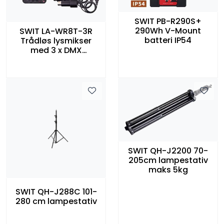
SWIT PB-R290S+
290Wh V-Mount
SWIT LA-WR8T-3R
batteri IP54
Trådløs lysmikser
med 3 x DMX
mottaker bundle
SWIT QH-J2200 70-
205cm lampestativ
maks 5kg
SWIT QH-J288C 101-
280 cm lampestativ