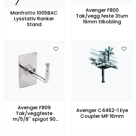
Avenger F800
Manfrotto 1005BAC
Tak/vegg feste 3tum
Lysstativ Ranker
16mm tilkobling
Stand
Avenger F809
Avenger C4462-1 Eye
Tak/veggfeste
Coupler MP 16mm
m/5/8'' spigot 90
grader vinklet