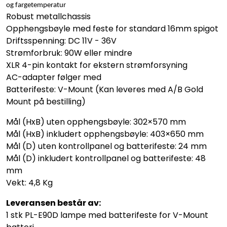
og fargetemperatur
Robust metallchassis
Opphengsbøyle med feste for standard 16mm spigot
Driftsspenning: DC 11V - 36V
Strømforbruk: 90W eller mindre
XLR 4-pin kontakt for ekstern strømforsyning
AC-adapter følger med
Batterifeste: V-Mount (Kan leveres med A/B Gold
Mount på bestilling)
Mål (HxB) uten opphengsbøyle: 302×570 mm
Mål (HxB) inkludert opphengsbøyle: 403×650 mm
Mål (D) uten kontrollpanel og batterifeste: 24 mm
Mål (D) inkludert kontrollpanel og batterifeste: 48
mm
Vekt: 4,8 Kg
Leveransen består av:
1 stk PL-E90D lampe med batterifeste for V-Mount