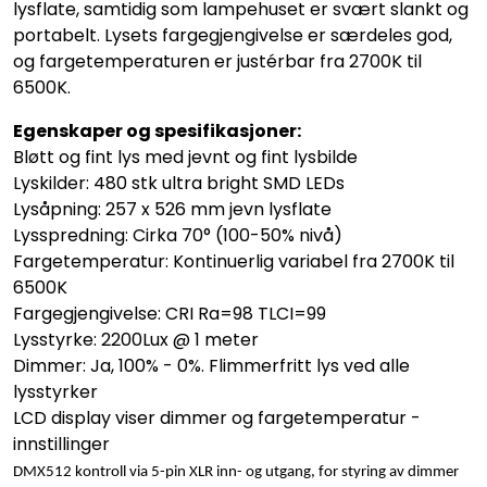
lysflate, samtidig som lampehuset er svært slankt og
portabelt. Lysets fargegjengivelse er særdeles god,
og fargetemperaturen er justérbar fra 2700K til
6500K.
Egenskaper og spesifikasjoner:
Bløtt og fint lys med jevnt og fint lysbilde
Lyskilder: 480 stk ultra bright SMD LEDs
Lysåpning: 257 x 526 mm jevn lysflate
Lysspredning: Cirka 70° (100-50% nivå)
Fargetemperatur: Kontinuerlig variabel fra 2700K til
6500K
Fargegjengivelse: CRI Ra=98 TLCI=99
Lysstyrke: 2200Lux @ 1 meter
Dimmer: Ja, 100% - 0%. Flimmerfritt lys ved alle
lysstyrker
LCD display viser dimmer og fargetemperatur -
innstillinger
DMX512 kontroll via 5-pin XLR inn- og utgang, for styring av dimmer