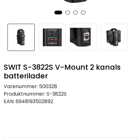
SAMTALEROM
SWIT S-3822S V-Mount 2 kanals
batterilader
Varenummer:
500328
Produktnummer:
S-3822S
EAN:
6948193502892