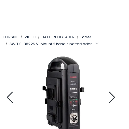
Skip to main content
VIDEO
FORSIDE
VIDEO
BATTERI OG LADER
Lader
LYD
SWIT S-3822S V-Mount 2 kanals batterilader
LYS
TILBEHØR
VAREMERKER
AKTUELT
BRUKT