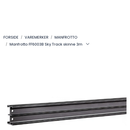
Skip to main content
VIDEO
FORSIDE
VAREMERKER
MANFROTTO
LYD
Manfrotto FF6003B Sky Track skinne 3m
LYS
TILBEHØR
VAREMERKER
AKTUELT
BRUKT