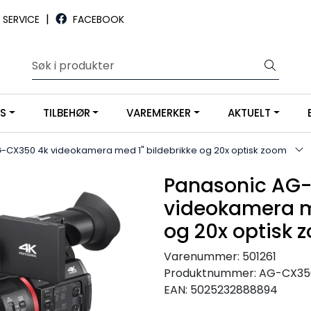
|
SERVICE
FACEBOOK
YS
TILBEHØR
VAREMERKER
AKTUELT
-CX350 4k videokamera med 1" bildebrikke og 20x optisk zoom
Panasonic AG
videokamera me
og 20x optisk 
Varenummer:
501261
Produktnummer:
AG-CX35
EAN:
5025232888894