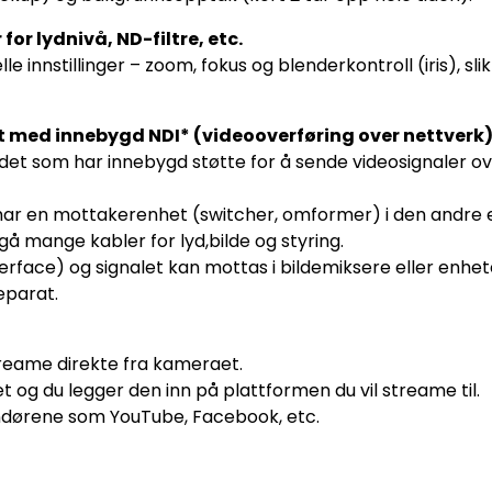
for lydnivå, ND-filtre, etc.
innstillinger – zoom, fokus og blenderkontroll (iris), slik 
 med innebygd NDI* (videooverføring over nettverk
t som har innebygd støtte for å sende videosignaler ov
g har en mottakerenhet (switcher, omformer) i den andre 
gå mange kabler for lyd,bilde og styring.
terface) og signalet kan mottas i bildemiksere eller enhe
eparat.
treame direkte fra kameraet.
g du legger den inn på plattformen du vil streame til.
andørene som YouTube, Facebook, etc.