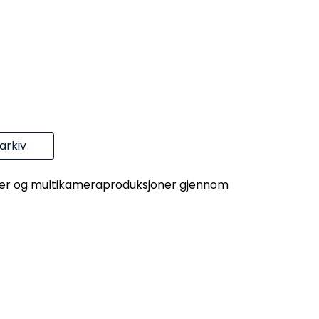
rkiv
nger og multikameraproduksjoner gjennom