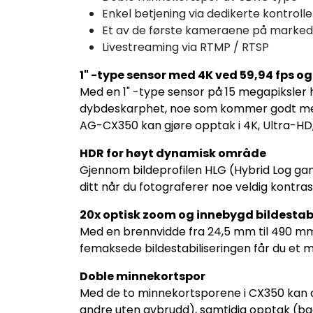
Enkel betjening via dedikerte kontroller 
Et av de første kameraene på markede
Livestreaming via RTMP / RTSP
1" -type sensor med 4K ved 59,94 fps o
Med en 1" -type sensor på 15 megapiksler 
dybdeskarphet, noe som kommer godt med
AG-CX350 kan gjøre opptak i 4K, Ultra-HD, 
HDR for høyt dynamisk område
Gjennom bildeprofilen HLG (Hybrid Log gam
ditt når du fotograferer noe veldig kontrast
20x optisk zoom og innebygd bildestabi
Med en brennvidde fra 24,5 mm til 490 mm 
femaksede bildestabiliseringen får du et 
Doble minnekortspor
Med de to minnekortsporene i CX350 kan du 
andre uten avbrudd), samtidig opptak (ba