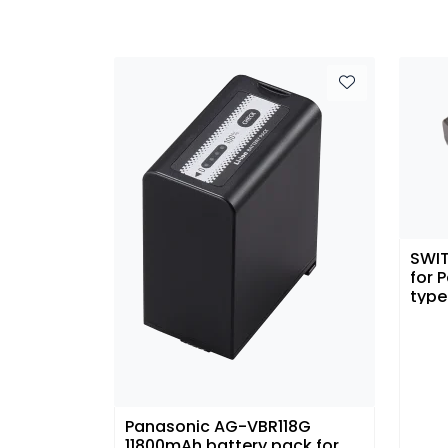
SWIT
for 
type
Panasonic AG-VBR118G
11800mAh battery pack for