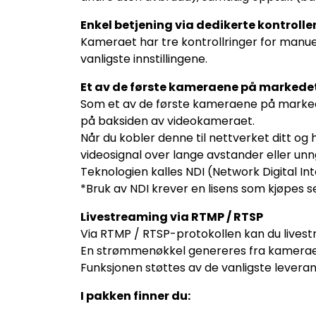
Enkel betjening via dedikerte kontroller 
Kameraet har tre kontrollringer for manuelle 
vanligste innstillingene.
Et av de første kameraene på markedet
Som et av de første kameraene på markede
på baksiden av videokameraet.
Når du kobler denne til nettverket ditt o
videosignal over lange avstander eller unn
Teknologien kalles NDI (Network Digital In
*Bruk av NDI krever en lisens som kjøpes s
Livestreaming via RTMP / RTSP
Via RTMP / RTSP-protokollen kan du lives
En strømmenøkkel genereres fra kameraet o
Funksjonen støttes av de vanligste lever
I pakken finner du: