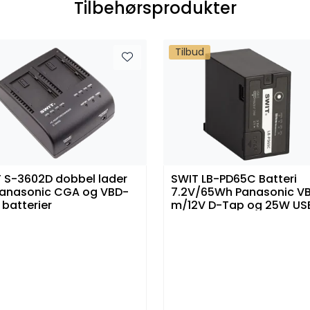
Tilbehørsprodukter
Tilbud
 S-3602D dobbel lader
SWIT LB-PD65C Batteri
Panasonic CGA og VBD-
7.2V/65Wh Panasonic V
 batterier
m/12V D-Tap og 25W US
inn/ut