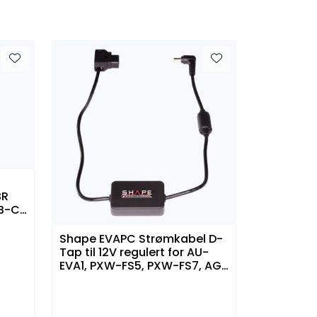
BR
B-C
Shape EVAPC Strømkabel D-
Tap til 12V regulert for AU-
EVA1, PXW-FS5, PXW-FS7, AG-
CX350