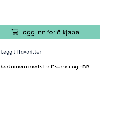
Logg inn for å kjøpe
Legg til favoritter
deokamera med stor 1" sensor og HDR.