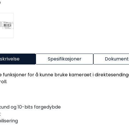
skrivelse
Spesifikasjoner
Dokumenta
e funksjoner for å kunne bruke kameraet i direktesendi
oll.
ekund og 10-bits fargedybde
t
lisering