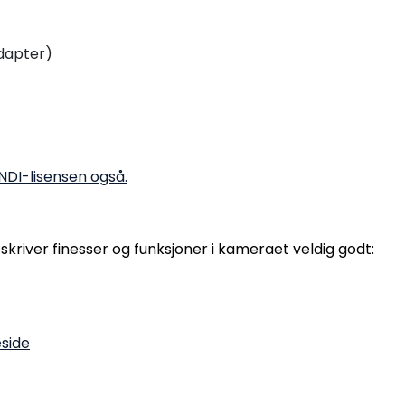
dapter)
NDI-lisensen også.
kriver finesser og funksjoner i kameraet veldig godt:
side