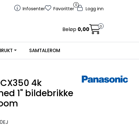
0
Infosenter
Favoritter
Logg inn
0
Beløp
0,00
BRUKT
SAMTALEROM
-CX350 4k
d 1" bildebrikke
zoom
0EJ