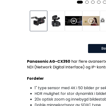
Be
Panasonic AG-CX350
har flere avansert
NDI (Network Digital Interface) og IP-kontr
Fordeler
1" type sensor med 4K i 50 bilder pr s
HDR mulighet for stor dynamikk i bilde
20x optisk zoom og innebygd bildestabi
Doble minnekortspor av SDXC type