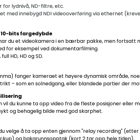
for lydnivå, ND-filtre, etc.
t med innebygd NDI videooverføring via ethernet (kreve
g 10-bits fargedybde
har du et videokamera i en bærbar pakke, men fortsatt m
 for eksempel ved dokumentarfilming.
full HD, HD og SD.
ma) fanger kameraet et høyere dynamisk område, noe som 
rikt – som en solnedgang, eller blandede partier der motive
lisering
vil du kunne ta opp video fra de fleste posisjoner eller
mykt og behagelig bilde med god skarphet.
velge å ta opp enten gjennom "relay recording" (etter at 
ckup) og bakgrunnsopptak (kort 2 tar opp hele tiden).