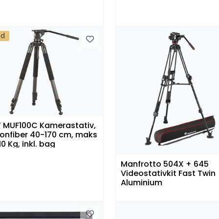
ud
 MUF100C Kamerastativ,
onfiber 40-170 cm, maks
10 Kg, inkl. bag
Manfrotto 504X + 645
Videostativkit Fast Twin
Aluminium