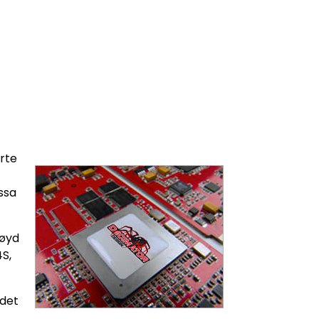
erte
ssa
nøyd
S,
 det