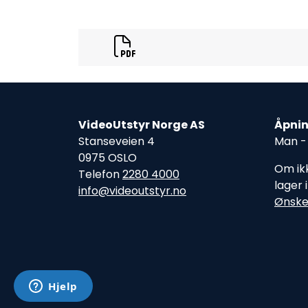
VideoUtstyr Norge AS
Åpnin
Stanseveien 4
Man - 
0975 OSLO
Om ikk
Telefon
2280 4000
lager 
info@videoutstyr.no
Ønske