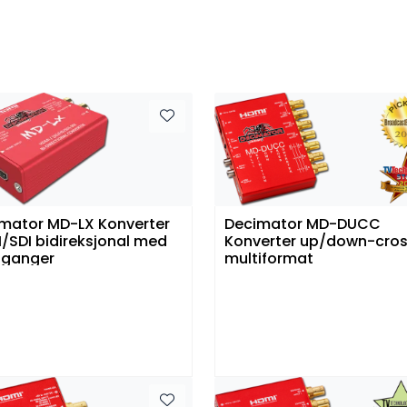
mator MD-LX Konverter
Decimator MD-DUCC
/SDI bidireksjonal med
Konverter up/down-cro
tganger
multiformat