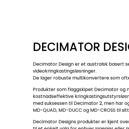
DECIMATOR DES
Decimator Design er et australsk basert s
videokringkastingsløsninger.
De lager robuste multikonvertere som ofte
Produkter som flaggskipet Decimator og n
kostnadseffektive kringkastingsutstyrsløsn
med suksessen til Decimator 2, men har o
MD-QUAD, MD-DUCC og MD-CROSS til sitt
Decimator Designs produkter er kjent over 
til et enkelt valg for enhver ingeniør eller