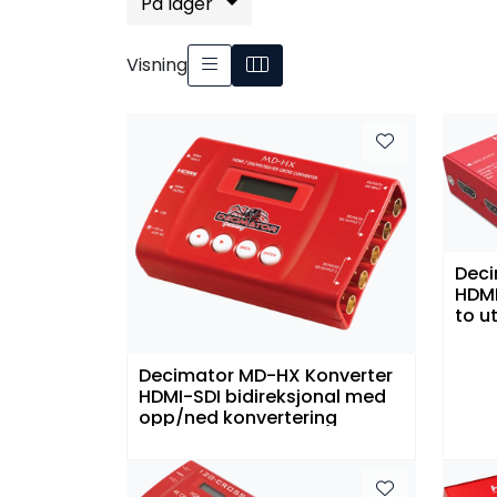
På lager
Visning
Deci
HDMI
to u
Decimator MD-HX Konverter
HDMI-SDI bidireksjonal med
opp/ned konvertering