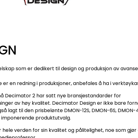
IGN
elskap som er dedikert til design og produksjon av avans
 er en redning i produksjoner, anbefales å ha i verktøyka
å Decimator 2 har satt nye bransjestandarder for
inger av høy kvalitet. Decimator Design er ikke bare for
gså lagt til den prisbelønte DMON-12S, DMON-6S, DMON-4
 imponerende produktutvalg.
hele verden for sin kvalitet og pålitelighet, noe som gjør
 medieprofessor.