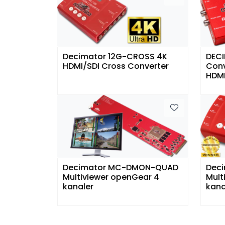
Decimator 12G-CROSS 4K
DEC
HDMI/SDI Cross Converter
Conv
HDM
Decimator MC-DMON-QUAD
Dec
Multiviewer openGear 4
Mult
kanaler
kana