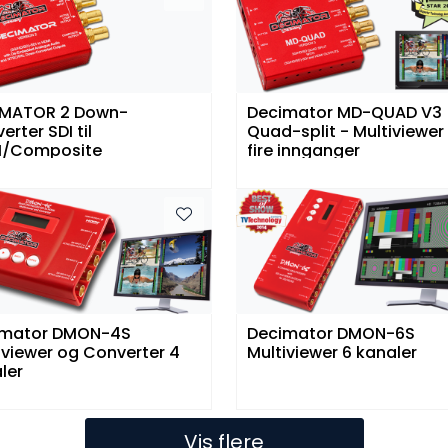
IMATOR 2 Down-
Decimator MD-QUAD V3
erter SDI til
Quad-split - Multiviewe
I/Composite
fire innganger
imator DMON-4S
Decimator DMON-6S
iviewer og Converter 4
Multiviewer 6 kanaler
ler
Vis flere