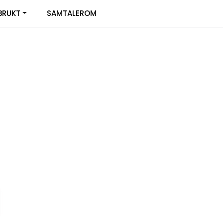
0
BRUKT
SAMTALEROM
Infosenter
Favoritter
Logg inn